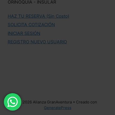
ORINOQUÍA - INSULAR
HAZ TU RESERVA (Sin Costo)
SOLICITA COTIZACIÓN
INICIAR SESIÓN
REGISTRO NUEVO USUARIO
© 2026 Alianza GranAventura
• Creado con
GeneratePress