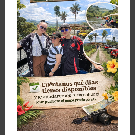
Un proyecto de: Apoyan: Publicado el
26/09/2024 por Mauricio Loaiza Ríos – Director
de Proyectos Grupo C&M .CO S.A.S
para TurismoEje RESERVA FREE WALKING
TOUR POR MONTENEGRO Enamórate de
Montenegro: Un Lugar Privilegiado Montenegro,
un encantador municipio del Quindío, es un