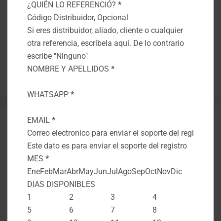
destino que no solo invita a visitar, sino a
Section
¿QUIÉN LO REFERENCIÓ?
*
enamorarse de su riqueza cultural y …
Leer más
Si eres distribuidor, aliado, cliente o cualquier
otra referencia, escríbela aquí. De lo contrario
Montenegro
escribe "Ninguno"
Free Tour
NOMBRE Y APELLIDOS
*
Deja un comentario
WHATSAPP
*
EMAIL
*
¿Que hacer en el
Este dato es para enviar el soporte del registro
Quindío?
MES
*
Ene
Feb
Mar
Abr
May
Jun
Jul
Ago
Sep
Oct
Nov
Dic
junio 3, 2024
por
admin
DIAS DISPONIBLES
1
2
3
4
Un proyecto de: Apoyan: Publicado el
5
6
7
8
03/06/2024 por Mauricio Loaiza Ríos – Director