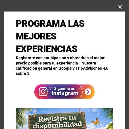
Clo
this
PROGRAMA LAS
Menú
mod
MEJORES
EXPERIENCIAS
Quindio
Registrate con anticipacion y obtendras el mejor
precio posible para tu experiencia - Nuestra
calificacion general en Google y TripAdvisor es 4,6
sobre 5
Enamórate de
Montenegro
septiembre 26, 2024
por
admin