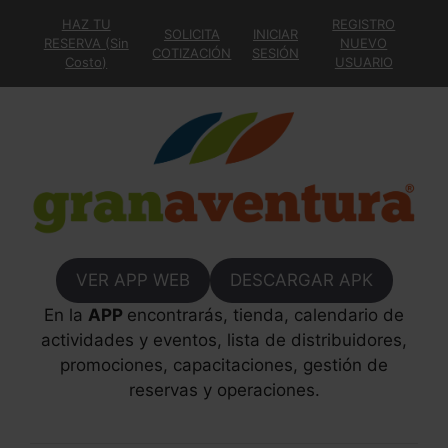
HAZ TU
REGISTRO
SOLICITA
INICIAR
RESERVA (Sin
NUEVO
COTIZACIÓN
SESIÓN
Costo)
USUARIO
VER APP WEB
DESCARGAR APK
En la
APP
encontrarás, tienda, calendario de
actividades y eventos, lista de distribuidores,
promociones, capacitaciones, gestión de
reservas y operaciones.