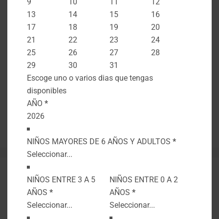
9
10
11
12
de Proyectos Grupo C&M .CO S.A.S
13
14
15
16
para TurismoEje Descubre el Encanto del
17
18
19
20
Quindío: Guía de Actividades Imperdibles El
21
22
23
24
Quindío, situado en el corazón del Eje Cafetero
25
26
27
28
de Colombia, es un destino que combina la
29
30
31
belleza natural con una rica cultura cafetera.
Escoge uno o varios dias que tengas
Desde pintorescos …
Leer más
disponibles
AÑO
*
Preguntas
,
Quindio
Deja un comentario
NIÑOS MAYORES DE 6 AÑOS Y ADULTOS
*
NIÑOS ENTRE 3 A 5
NIÑOS ENTRE 0 A 2
AÑOS
*
AÑOS
*