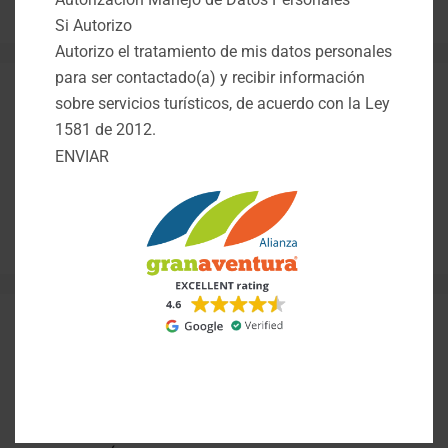
Turismo Eje
Si Autorizo
Autorizo el tratamiento de mis datos personales
para ser contactado(a) y recibir información
sobre servicios turísticos, de acuerdo con la Ley
Destinos Aventureros X+
1581 de 2012.
Enamórate de Montenegro
ENVIAR
¿Que hacer en el Quindío?
EL NUEVO TURISMO, Ha llegado el momento
de evolucionar.
COLOMBIA PAÍS DE REGIONES
ANDINA - PACÍFICO - CARIBE - AMAZONÍA -