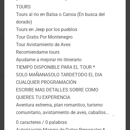
TOURS
Tours al rio en Balsa o Canoa (En busca del
dorado)
Tours en Jeep por los pueblos
Tour Gratis Por Montenegro
Tour Avistamiento de Aves
Recomiendame tours
Experiencias Desde:
Montenegro Quindío
para
Ayudame a mejorar mi itinerario
todo COLOMBIA
TIEMPO DISPONIBLE PARA EL TOUR
*
SOLO MAÑANA
SOLO TARDE
TODO EL DIA
CUALQUIER PROGRAMACIÓN
ESCRIBE MAS DETALLES SOBRE COMO
Aventureros X+
QUIERES TU EXPERIENCIA
Montenegro
Preguntas
Quindio
0 caracteres / 0 palabras
Autorización Manejo de Datos Personales
*