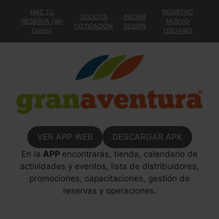
HAZ TU
REGISTRO
SOLICITA
INICIAR
RESERVA (Sin
NUEVO
COTIZACIÓN
SESIÓN
Costo)
USUARIO
VER APP WEB
DESCARGAR APK
En la
APP
encontrarás, tienda, calendario de
actividades y eventos, lista de distribuidores,
promociones, capacitaciones, gestión de
reservas y operaciones.