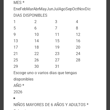
Tour Avistamiento de Aves
MES
*
Recomiendame tours
Ene
Feb
Mar
Abr
May
Jun
Jul
Ago
Sep
Oct
Nov
Dic
Ayudame a mejorar mi itinerario
DIAS DISPONIBLES
TIEMPO DISPONIBLE PARA EL TOUR
*
1
2
3
4
SOLO MAÑANA
SOLO TARDE
TODO EL DIA
5
6
7
8
CUALQUIER PROGRAMACIÓN
9
10
11
12
ESCRIBE MAS DETALLES SOBRE COMO
13
14
15
16
QUIERES TU EXPERIENCIA
17
18
19
20
21
22
23
24
25
26
27
28
0 caracteres / 0 palabras
29
30
31
Autorización Manejo de Datos Personales
*
Escoge uno o varios dias que tengas
Si Autorizo
disponibles
Autorizo el tratamiento de mis datos
AÑO
*
personales para ser contactado(a) y recibir
información sobre servicios turísticos, de
acuerdo con la Ley 1581 de 2012.
NIÑOS MAYORES DE 6 AÑOS Y ADULTOS
*
ENVIAR