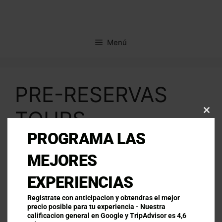
Menú
PRE-RESERVAS
TOURS
Clo
this
PROGRAMA LAS
mod
MEJORES
Section
¿QUIÉN LO REFERENCIÓ?
*
EXPERIENCIAS
Si eres distribuidor, aliado, cliente o cualquier
otra referencia, escríbela aquí. De lo contrario
Registrate con anticipacion y obtendras el mejor
precio posible para tu experiencia - Nuestra
escribe "Ninguno"
calificacion general en Google y TripAdvisor es 4,6
NOMBRE Y APELLIDOS
*