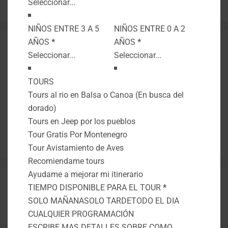
NIÑOS ENTRE 3 A 5
NIÑOS ENTRE 0 A 2
AÑOS
*
AÑOS
*
TOURS
Tours al rio en Balsa o Canoa (En busca del
dorado)
Tours en Jeep por los pueblos
Tour Gratis Por Montenegro
Tour Avistamiento de Aves
Recomiendame tours
Ayudame a mejorar mi itinerario
TIEMPO DISPONIBLE PARA EL TOUR
*
Experiencias Desde:
Montenegro Quindío
para
SOLO MAÑANA
SOLO TARDE
TODO EL DIA
todo COLOMBIA
CUALQUIER PROGRAMACIÓN
ESCRIBE MAS DETALLES SOBRE COMO