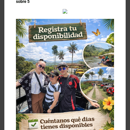
sobre 5
WHATSAPP
*
EMAIL
*
Este dato es para enviar el soporte del
registro
MES
*
Ene
Feb
Mar
Abr
May
Jun
Jul
Ago
Sep
Oct
Nov
Dic
DIAS DISPONIBLES
1
2
3
4
5
6
7
8
9
10
11
12
13
14
15
16
17
18
19
20
21
22
23
24
25
26
27
28