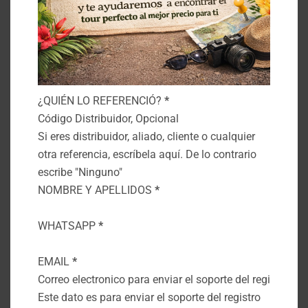
29
30
31
Escoge uno o varios dias que tengas
disponibles
AÑO
*
Section
¿QUIÉN LO REFERENCIÓ?
*
NIÑOS MAYORES DE 6 AÑOS Y ADULTOS
*
Si eres distribuidor, aliado, cliente o cualquier
otra referencia, escríbela aquí. De lo contrario
NIÑOS ENTRE 3 A 5
NIÑOS ENTRE 0 A 2
escribe "Ninguno"
AÑOS
*
AÑOS
*
NOMBRE Y APELLIDOS
*
TOURS
WHATSAPP
*
Tours al rio en Balsa o Canoa (En busca del
dorado)
EMAIL
*
Tours en Jeep por los pueblos
Tour Gratis Por Montenegro
Este dato es para enviar el soporte del registro