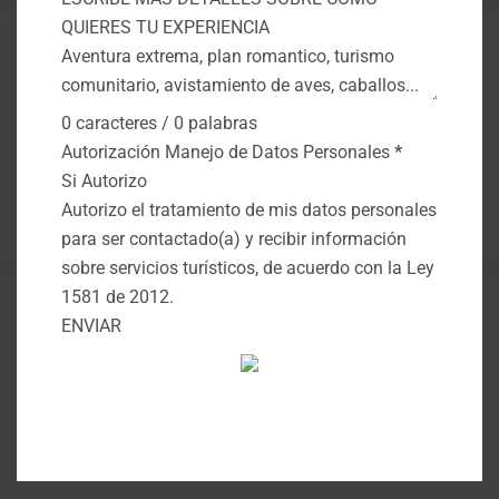
QUIERES TU EXPERIENCIA
Aventureros X+
Montenegro
0 caracteres / 0 palabras
Preguntas
Autorización Manejo de Datos Personales
*
Quindio
Si Autorizo
Turismo Eje
Autorizo el tratamiento de mis datos personales
para ser contactado(a) y recibir información
sobre servicios turísticos, de acuerdo con la Ley
1581 de 2012.
Destinos Aventureros X+
ENVIAR
Enamórate de Montenegro
¿Que hacer en el Quindío?
EL NUEVO TURISMO, Ha llegado el momento
de evolucionar.